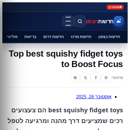
מתעדכן
חדשות
הצפון
חדשות בצפון
חדשות מרכז
חדשות דרום
בריאות
פוליטיקה
Top best squishy fidget toys
to Boost Focus
𝕏
f
✆
שיתוף:
⧉
אוקטובר 26, 2025
best squishy fidget toys הם צעצועים
רכים שמציעים דרך מהנה ומרגיעה לטפל