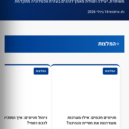
משופרת, יעילה ונטולת מאמץ לנהגים בעזרת טכנולוגיה מתקדמת.
✍️ עיתונאי
16 ביולי 2026
⭐
המלצות
המלצות
המלצות
חניונים חכמים: אילו מערכות
ניהול חניונים: איך הופכים חנ
משדרגות את חוויית הנהיגה?
לנכס רווחי?