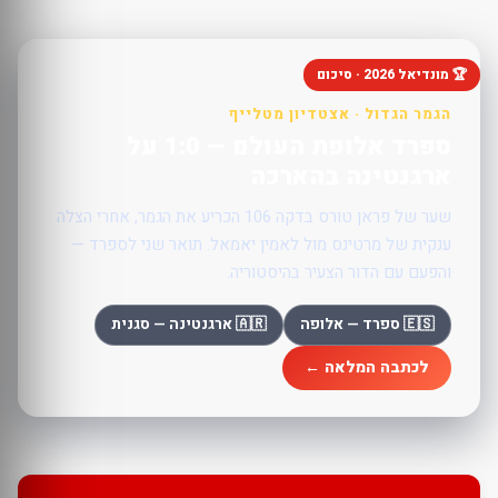
🏆 מונדיאל 2026 · סיכום
הגמר הגדול · אצטדיון מטלייף
ספרד אלופת העולם — 1:0 על
ארגנטינה בהארכה
שער של פראן טורס בדקה 106 הכריע את הגמר, אחרי הצלה
ענקית של מרטינס מול לאמין יאמאל. תואר שני לספרד —
והפעם עם הדור הצעיר בהיסטוריה.
🇪🇸 ספרד — אלופה
🇦🇷 ארגנטינה — סגנית
לכתבה המלאה ←