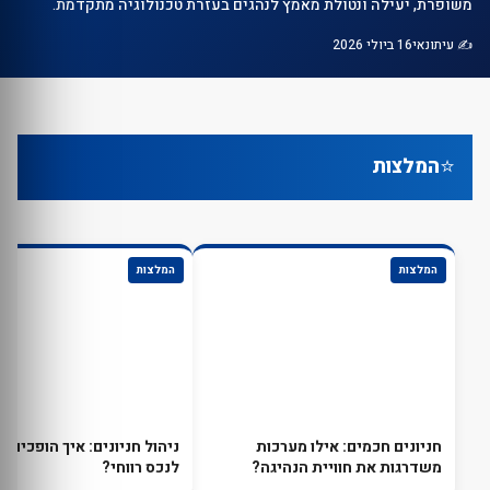
משופרת, יעילה ונטולת מאמץ לנהגים בעזרת טכנולוגיה מתקדמת.
✍️ עיתונאי
16 ביולי 2026
⭐
המלצות
המלצות
המלצות
חניונים חכמים: אילו מערכות
ניהול חניונים: איך הופכים חנ
משדרגות את חוויית הנהיגה?
לנכס רווחי?