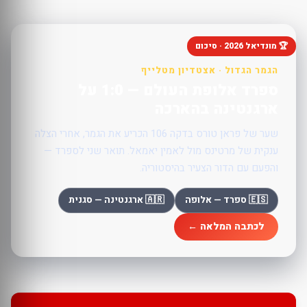
🏆 מונדיאל 2026 · סיכום
הגמר הגדול · אצטדיון מטלייף
ספרד אלופת העולם — 1:0 על
ארגנטינה בהארכה
שער של פראן טורס בדקה 106 הכריע את הגמר, אחרי הצלה
ענקית של מרטינס מול לאמין יאמאל. תואר שני לספרד —
והפעם עם הדור הצעיר בהיסטוריה.
🇪🇸 ספרד — אלופה
🇦🇷 ארגנטינה — סגנית
לכתבה המלאה ←