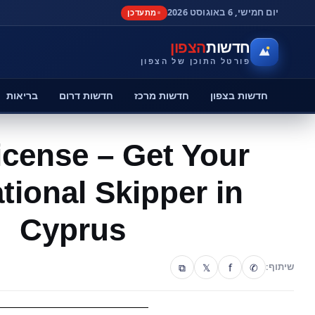
יום חמישי, 6 באוגוסט 2026
מתעדכן
חדשות
הצפון
פורטל התוכן של הצפון
חדשות בצפון
חדשות מרכז
חדשות דרום
בריאות
icense – Get Your
ational Skipper in
Cyprus
⧉
𝕏
f
✆
שיתוף: