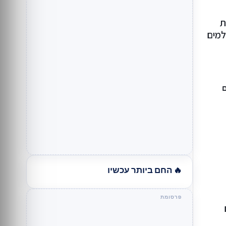
ת
משלמים
🔥 החם ביותר עכשיו