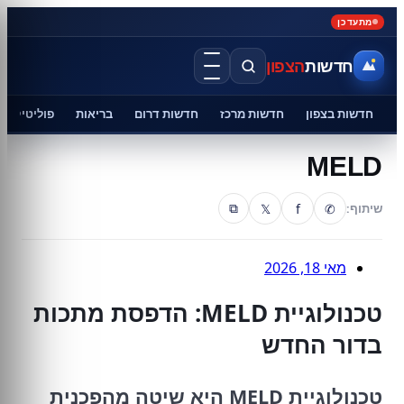
מתעדכן
חדשות
הצפון
חדשות בצפון
חדשות מרכז
חדשות דרום
בריאות
פוליטיקה
MELD
𝕏
f
✆
שיתוף:
⧉
מאי 18, 2026
טכנולוגיית MELD: הדפסת מתכות
בדור החדש
טכנולוגיית MELD היא שיטה מהפכנית