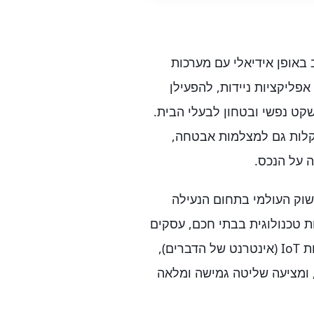
חכם מתפתח ומתרחב, Elock משתלב באופן אידיאלי עם מערכות
פליקציות ניידות, להפעילן
שקט נפשי ובטחון לבעלי הבית.
בקלות גם למצלמות אבטחה,
 על הנכס.
חבי השוק העולמי בתחום הנעילה
ת טכנולוגית בבתי חכם, עסקים
ומוסדות. עם חיבורים סלולריים, ווייפי ותמיכה בטכנולוגיות IoT (אינטרנט של הדברים),
ם, ומציעה שליטה גמישה ומלאה