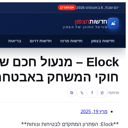
יום שבת, 8 באוגוסט 2026
מתעדכן
חדשות
הצפון
פורטל התוכן של הצפון
חדשות בצפון
חדשות מרכז
חדשות דרום
בריאות
Elock – מנעול חכ
חוקי המשחק באבטחת
𝕏
f
✆
שיתוף:
⧉
מרץ 19, 2025
**Elock: הפתרון המתקדם לבטיחות ונוחות**