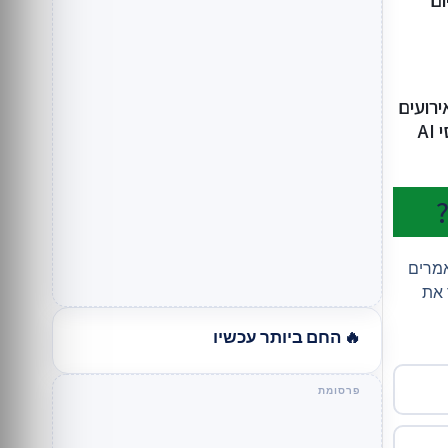
ום
רועים
A
אמרים
 את
🔥 החם ביותר עכשיו