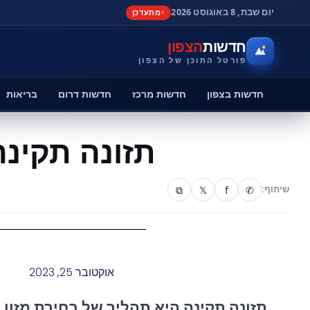
יום שבת, 8 באוגוסט 2026
מתעדכן
חדשות
הצפון
פורטל התוכן של הצפון
חדשות בצפון
חדשות מרכז
חדשות דרום
בריאות
תזונה תקינה
⧉
𝕏
f
✆
שיתוף:
אוקטובר 25, 2023
תזונה תקינה היא תהליך של בחירת מזון