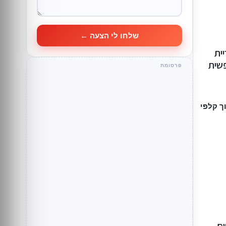
שלחו לי הצעה ←
 5״ בקריית
פשית