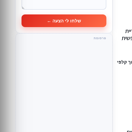
שלחו לי הצעה ←
 5״ בקריית
פשית