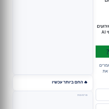
ום
רועים
A
אמרים
 את
🔥 החם ביותר עכשיו