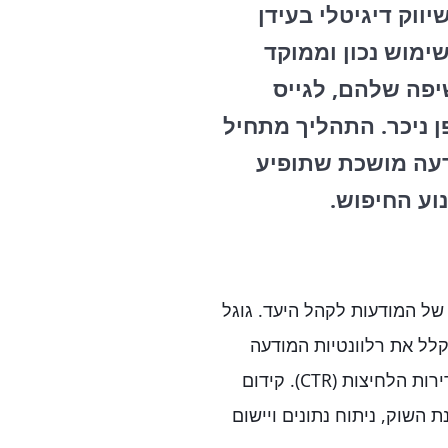
ווק דיגיטלי בעידן
ימוש נכון וממוקד
יפה שלהם, לגייס
 ניכר. התהליך מתחיל
דעה מושכת שתופיע
ע החיפוש.
של המודעות לקהל היעד. גוגל
לל את רלוונטיות המודעה
למילות המפתח, את איכות הדף אליו היא מובילה ואת תדירות הלחיצות (CTR). קידום
 השוק, ניתוח נתונים ויישום