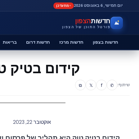
יום חמישי, 6 באוגוסט 2026
מתעדכן
חדשות
הצפון
פורטל התוכן של הצפון
חדשות בצפון
חדשות מרכז
חדשות דרום
בריאות
קידום בטיק ט
⧉
𝕏
f
✆
שיתוף:
אוקטובר 22, 2023
קידום בטיק טוק היא תהליך של פרסום וש