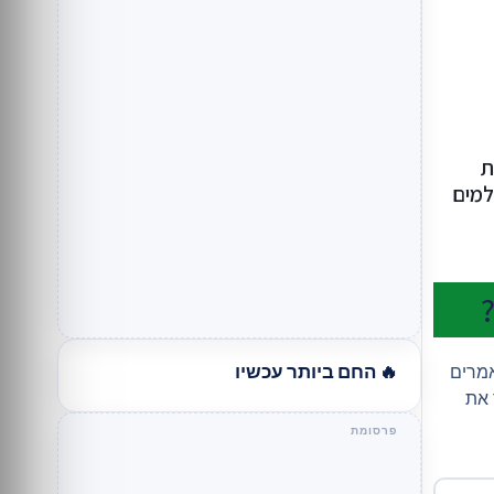
ת
משלמים
🔥 החם ביותר עכשיו
אמרים
 את