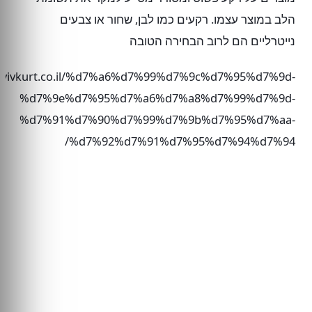
הלב במוצר עצמו. רקעים כמו לבן, שחור או צבעים
נייטרליים הם לרוב הבחירה הטובה
.avivkurt.co.il/%d7%a6%d7%99%d7%9c%d7%95%d7%9d-
%d7%9e%d7%95%d7%a6%d7%a8%d7%99%d7%9d-
%d7%91%d7%90%d7%99%d7%9b%d7%95%d7%aa-
%d7%92%d7%91%d7%95%d7%94%d7%94/