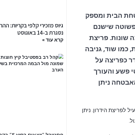
חת הבית ומספק
גיוס מזכירי קלפי בקריות: הה
 פשוטה שישנם
נסגרת ב-14 באוגוסט
 שונות. פריצת
קרא עוד »
 כמו שוד, גניבה
ר כפריצה על
י פשע והעורך
אבטחה ניתן
יל לפריצת הידרון. ניתן
ל.