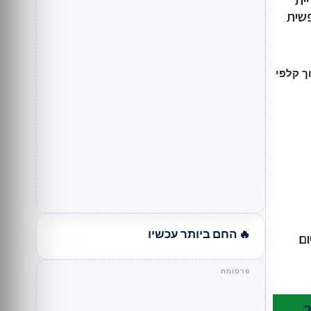
 5״ בקריית
פשית
🔥 החם ביותר עכשיו
ום