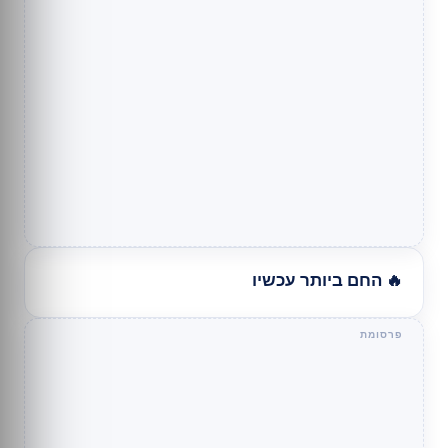
🔥 החם ביותר עכשיו