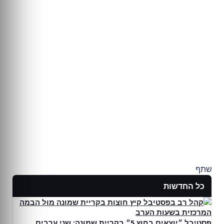
שתף
כל החדשות
פסטיבל ״יוצאים בחוץ 5״ בקריית שמונה: שני ערבים