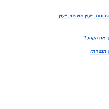
בונות, ייעוץ משפטי, ייעוץ
וך את הקהל?
ן מנצחת?