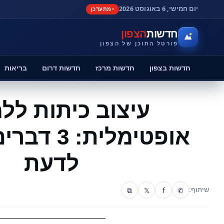
יום חמישי, 6 באוגוסט 2026
מתעדכן
חדשות
הצפון
פורטל התוכן של הצפון
חדשות בצפון
חדשות מרכז
חדשות דרום
בריאות
עיצוב כיתות לל
אופטימלית:
לדעת
⧉
𝕏
f
✆
שיתוף: