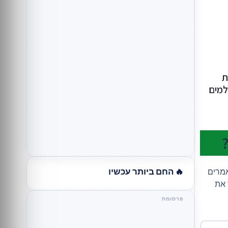
ת
משלמים
🔥 החם ביותר עכשיו
אמרים
 את