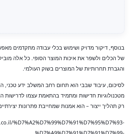
בנוסף, דיקור מדויק ושימוש בכלי עבודה מתקדמים מאפש
של הכלים ולשפר את איכות המוצר הסופי. כל אלה מובילי
והגברת תחרותיות של המוצרים בשוק העולמי.
לסיכום, עיבוד שבבי הוא תחום רחב המשלב ידע טכני, הנד
מטכנולוגיות חדישות ומתמיד בהתאמת עצמו לדרישות הש
רק תהליך ייצור – הוא אמנות שמחייבת פתרונות יצירתיי
eng.co.il/%D7%A2%D7%99%D7%91%D7%95%D7%93-
%D7%A9%D7%91%D7%91%D7%99-