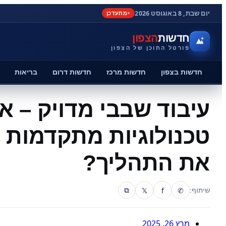
יום שבת, 8 באוגוסט 2026
מתעדכן
חדשות
הצפון
פורטל התוכן של הצפון
חדשות בצפון
חדשות מרכז
חדשות דרום
בריאות
עיבוד שבבי מדויק – אי
טכנולוגיות מתקדמות
את התהליך?
𝕏
f
✆
שיתוף:
⧉
מרץ 26, 2025