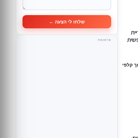
שלחו לי הצעה ←
 5״ בקריית
פשית