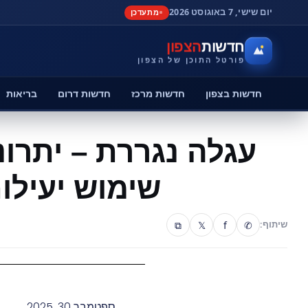
יום שישי, 7 באוגוסט 2026
מתעדכן
חדשות
הצפון
פורטל התוכן של הצפון
חדשות בצפון
חדשות מרכז
חדשות דרום
בריאות
עגלה נגררת – יתרונ
שימוש יעילו
⧉
𝕏
f
✆
שיתוף:
ספטמבר 30, 2025