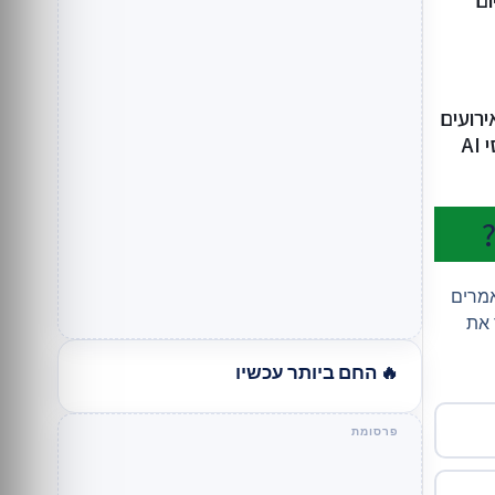
ום
רועים
A
אמרים
 את
🔥 החם ביותר עכשיו