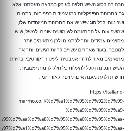
הבחירה בסוג השיש תלויה לא רק במראה האסתטי אלא
גם בתכונות הפיזיקליות כמו עמידות בפני חום, כתמים
ושריטות. לכל סוג שיש יש את התכונות המיוחדות שלו,
שמשפיעות על ההתאמה לשימושים שונים. למשל, שיש
מסוימים עמידים יותר לכתמים ולכן מתאימים יותר
למטבח, בעוד שאחרים עשויים להיות רגישים יותר אך
מתאימים מאוד לחדרי אמבטיה ולעיטור דקורטיבי. בחירת
השיש הנכונה תוכל להעלות כל חלל לרמות עיצוביות
חדשות ולתת מענה איכותי ויפה לאורך זמן.
https://italiano-
marmo.co.il/%d7%a1%d7%95%d7%92%d7%99-
%d7%a9%d7%99%d7%a9-
%99%d7%aa%d7%a8%d7%95%d7%a0%d7%95%d7%aa-
%97%d7%a1%d7%a8%d7%95%d7%a0%d7%95%d7%aa-