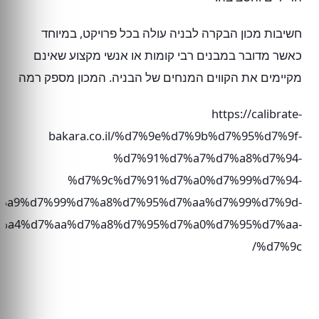
חשיבות מכון הבקרה לבניה עולה בכל פרויקט, במיוחד
כאשר מדובר במבנים רבי קומות או אנשי מקצוע שאינם
מקיימים את הקווים המנחים של הבניה. המכון מספק רמה
https://calibrate-
bakara.co.il/%d7%9e%d7%9b%d7%95%d7%9f-
%d7%91%d7%a7%d7%a8%d7%94-
%d7%9c%d7%91%d7%a0%d7%99%d7%94-
%a9%d7%99%d7%a8%d7%95%d7%aa%d7%99%d7%9d-
%a4%d7%aa%d7%a8%d7%95%d7%a0%d7%95%d7%aa-
%d7%9c/