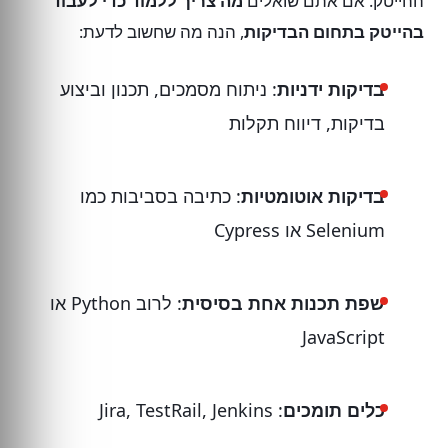
ההייטק. אם אתם שואלים
מה צריך ללמוד כדי לעבוד
בהייטק בתחום הבדיקות
, הנה מה שחשוב לדעת:
בדיקות ידניות
: ניתוח מסמכים, תכנון וביצוע
בדיקות, דיווח תקלות
בדיקות אוטומטיות
: כתיבה בסביבות כמו
Selenium או Cypress
שפת תכנות אחת בסיסית
: לרוב Python או
JavaScript
כלים תומכים
: Jira, TestRail, Jenkins