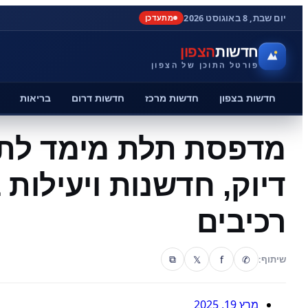
יום שבת, 8 באוגוסט 2026
מתעדכן
חדשות
הצפון
פורטל התוכן של הצפון
חדשות בצפון
חדשות מרכז
חדשות דרום
בריאות
מדפסת תלת מימד לתע
דיוק, חדשנות ויעילות ב
רכיבים
𝕏
f
✆
שיתוף:
⧉
מרץ 19, 2025