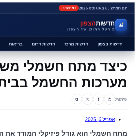
יום חמישי, 6 באוגוסט 2026
מתעדכן
חדשות
הצפון
פורטל התוכן של הצפון
חדשות בצפון
חדשות מרכז
חדשות דרום
בריאות
כיצד מתח חשמלי משפ
מערכות החשמל בבית 
𝕏
f
✆
שיתוף:
⧉
אפריל 6, 2025
מתח חשמלי הוא גודל פיזיקלי המודד את ה