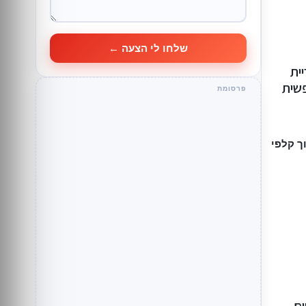
שלחו לי הצעה ←
 5״ בקריית
פשית