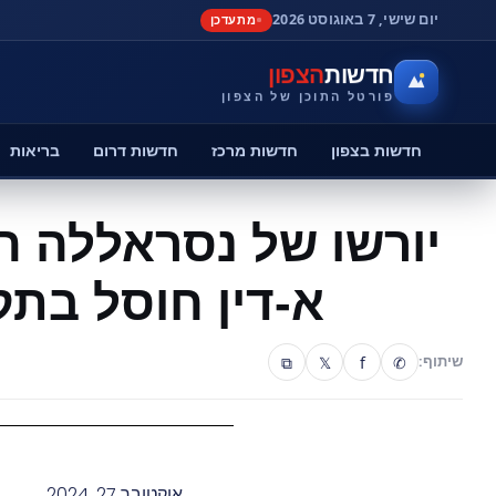
יום שישי, 7 באוגוסט 2026
מתעדכן
חדשות
הצפון
פורטל התוכן של הצפון
חדשות בצפון
חדשות מרכז
חדשות דרום
בריאות
יורשו של נסראללה 
א-דין חוסל בתק
⧉
𝕏
f
✆
שיתוף:
אוקטובר 27, 2024