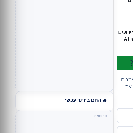
ום
רועים
A
אמרים
 את
🔥 החם ביותר עכשיו