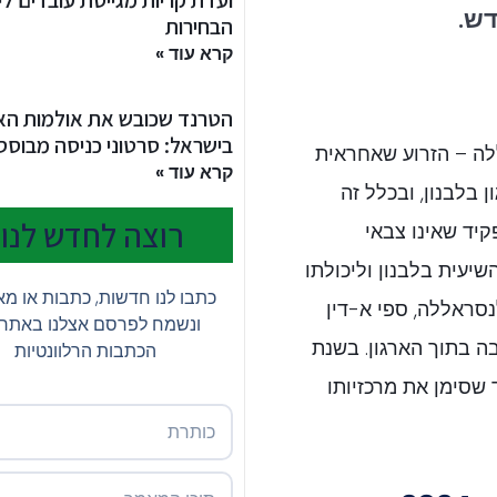
ועדת קריות מגייסת עובדים לי
דש.
הבחירות
קרא עוד »
הטרנד שכובש את אולמות האי
בישראל: סרטוני כניסה מבוססי I
לה – הזרוע שאחראית
קרא עוד »
בלבנון, ובכלל זה
רוצה לחדש לנו?
קיד שאינו צבאי
שיעית בלבנון וליכולתו
כתבו לנו חדשות, כתבות או מ
סראללה, ספי א-דין
ונשמח לפרסם אצלנו באתר
ה בתוך הארגון. בשנת
הכתבות הרלוונטיות
ד שסימן את מרכזיותו