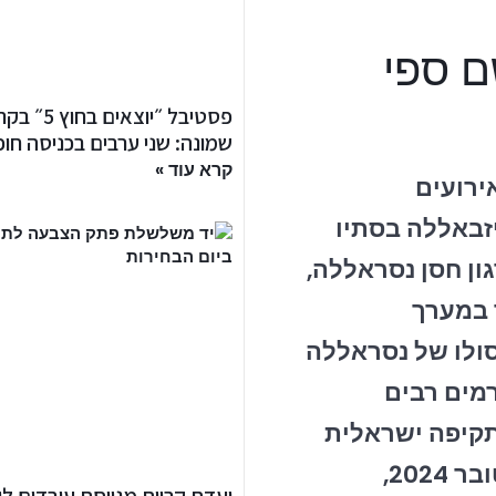
ם ספי
פסטיבל ״יוצאים בחוץ
שמונה: שני ערבים בכניסה חו
קרא עוד »
ירועים
באללה בסתיו
ארגון חסן נסראללה,
 במערך
סולו של נסראללה
יני גורמים רבים
תקיפה ישראלית
בפרברי הדרום של ביירות בתחילת אוקטובר 2024,