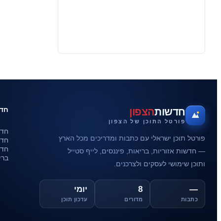
חדש
חדשות
הצפון
פורטל התוכן של הצפון
חדש
פורטל תוכן ישראלי עם כתבות ומדריכים מכל הארץ
חדש
חדש
— חדשות אזוריות, בריאות, פיננסים, לייף סטייל
ברי
ותוכן שימושי לעסקים ולצרכנים.
—
8
יומי
כתבות
מדורים
עדכון תוכן