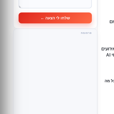
שלחו לי הצעה ←
ום
רועים
A