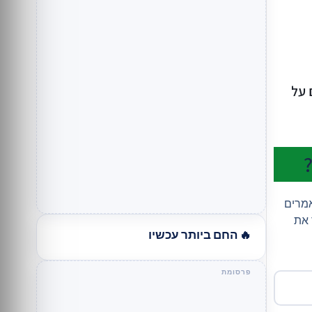
 על
אמרים
 את
🔥 החם ביותר עכשיו