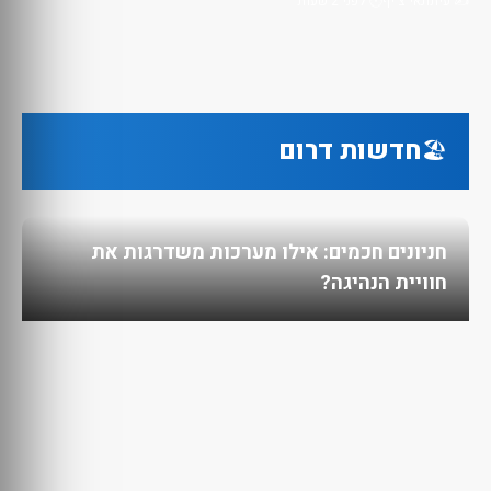
✍️ עיתונאי צ'יף
🕐 לפני 2 שעות
חדשות דרום
🏖️
חניונים חכמים: אילו מערכות משדרגות את
חוויית הנהיגה?