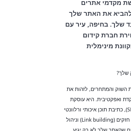
שת מקדמי אתרים
 להביא את האתר שלך
 שלך. בחיפה, עיר עם
ירת חברת קידום
וונת מינימלית
 שלך?
ת השוק והמתחרים, לזהות את
קדת ואפקטיבית. היא עוסקת
בפעילויות כמו אופטימיזציה של האתר למנועי חיפוש (SEO), כתיבת תוכן איכותי ורלוונטי
שמקדם את המילות המפתח עבור העסק, יצירת קישורים חזקים (Link building) וניהול
ל אלה נועדו להבטיח שהאתר שלך לא רק יגיע