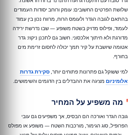
גדר טובה עם התקנה גרועה תתנדנד ברוח הראשונה.
שלושת הפרטים החשובים: עומק ורוחב יסודות העמודים
בהתאם לגובה הגדר ולעומס הרוח, מרווח נכון בין עמוד
לעמוד, ופילוס מדויק בשטח משופע — שבו נדרשת ירידה
מדורגת ולא חיתוך אלכסוני. חשוב גם לתכנן ניקוז: גדר
אטומה שיושבת על קיר תמך יכולה לחסום זרימת מים
בחורף.
למי ששוקל גם פתרונות פתוחים יותר,
סקירת גדרות
אלומיניום
מציגה את ההבדלים בין הדגמים והשימושים.
מה משפיע על המחיר
גובה הגדר ואורכה הם הבסיס, אך משפיעים גם עובי
הפרופיל, סוג הגימור, מורכבות השטח — משופע או מפולס
— וכמות השערים. שער ממונע מוסיף עלות של מנוע,