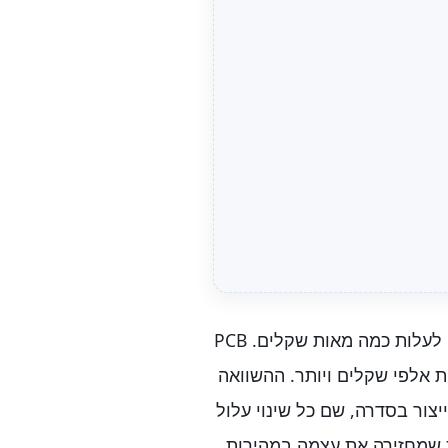
העלות משתנה מאוד: אב טיפוס פשוט מהדפסת 3D עשוי לעלות כמה מאות שקלים. PCB
ר קטן — עשרות אלפי שקלים ויותר. ההשוואה
יצור בסדרה, שם כל שינוי עלול
 שמחזירה את עצמה במהירות.