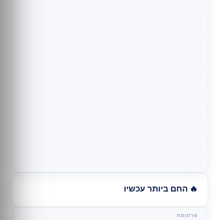
🔥 החם ביותר עכשיו