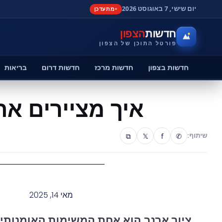
יום שישי, 7 באוגוסט 2026
מתעדכן
חדשות
הצפון
פורטל התוכן של הצפון
חדשות בצפון
חדשות מרכז
חדשות דרום
בריאות
איך מציירים אר
⧉
𝕏
f
✆
שיתוף:
מאי 14, 2025
ציור ארנב הוא אחת המשימות האומנותי