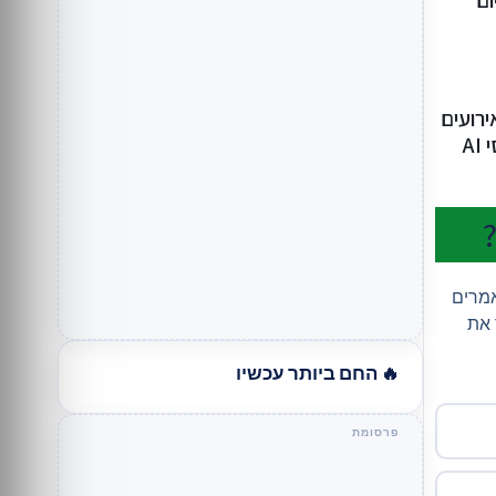
ום
רועים
A
אמרים
 את
🔥 החם ביותר עכשיו