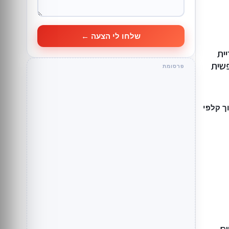
שלחו לי הצעה ←
 5״ בקריית
פשית