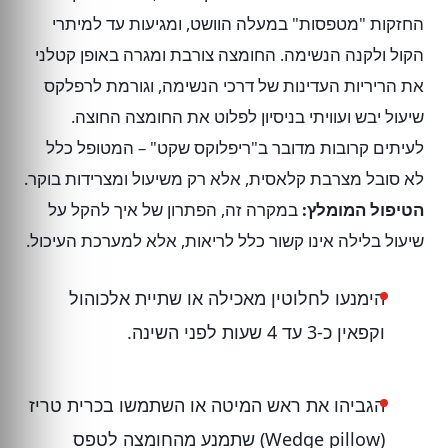
החזקות "מטפסות" במעלה הוושט, ומגיעות עד למיתרי
הקול ולקנה הנשימה. החומצה צורבת ומגרה באופן קטלני
את הריריות העדינות של דרכי הנשימה, וגורמת לרפלקס
שיעול יבש ועוויתי בניסיון לפלוט את החומצה החוצה.
לעיתים קרובות מדובר ב"ריפלוקס שקט" – המטופל כלל
לא סובל מצרבת קלאסית, אלא רק משיעול ומצרידות בוקר.
הטיפול המומלץ:
במקרה זה, הפתרון של איך להקל על
שיעול בלילה אינו קשור כלל לריאות, אלא למערכת העיכול.
הימנעו לחלוטין מאכילה או שתיית אלכוהול
וקפאין כ-3 עד 4 שעות לפני השינה.
הגביהו את ראש המיטה או השתמשו בכרית טריז
(Wedge pillow) שתמנע מהחומצה לטפס