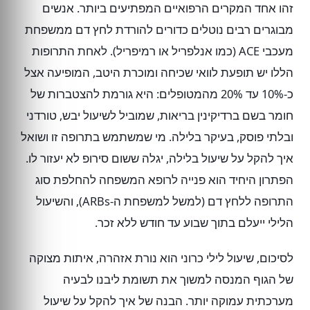
זהו אחד המקרים הרפואיים המפתיעים ביותר. אנשים
מבוגרים רבים נוטלים כדורים להורדת לחץ דם ממשפחת
מעכבי ACE (כמו אנלפריל או רמיפריל). לאחת התרופות
הללו יש תופעת לוואי שכיחה ומוכרת היטב, המופיעה אצל
כ-10% עד 20% מהמטופלים: היא גורמת להצטברות של
חומר בשם ברדיקינין בריאות, שמוביל לשיעול יבש, טורדני
ובלתי פוסק, בעיקר בלילה. מי שמשתמש בתרופה זו ושואל
איך להקל על שיעול בלילה, יגלה ששום סירופ לא יעזור לו.
הפתרון היחיד הוא פנייה לרופא המשפחה להחלפת סוג
התרופה ללחץ דם (למשל למשפחת ה-ARBs), והשיעול
הלילי ייעלם בתוך שבוע עד חודש ללא זכר.
לסיכום, שיעול לילי כרוני הוא נורת אזהרה, איתות מצוקה
של הגוף המנסה למשוך את תשומת ליבנו לבעיה
מערכתית עמוקה יותר. הבנה של איך להקל על שיעול