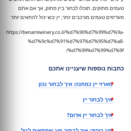
טעמים מתוקים, תוכלו לבחור ביין מתוק, אך אם אתם
מעדיפים טעמים מורכבים יותר, יין יבש יכול להתאים יותר
https://benamiwinery.co.il/%d7%90%d7%99%d7%9a-
%d7%9c%d7%91%d7%97%d7%95%d7%a8-
%d7%99%d7%99%d7%9f/
כתבות נוספות שיעניינו אתכם
מארזי יין כמתנה: איך לבחור נכון
איך לבחור יין
איך לבחור יין אדום?
חוג ריקוד: איך לבחור חוג שמתאים לגיל