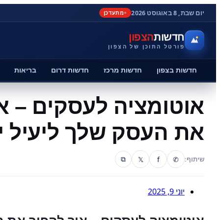
יום שבת, 8 באוגוסט 2026
מתעדכן
חדשות
הצפון
פורטל התוכן של הצפון
חדשות בצפון
חדשות מרכז
חדשות דרום
בריאות
אוטומציה לעסקים – א
את העסק שלך ליעיל י
𝕏
f
✆
שיתוף:
⧉
יוני 9, 2025