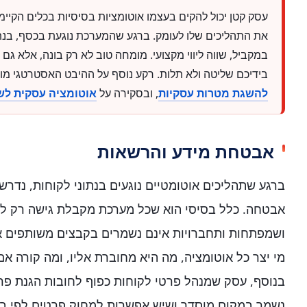
עסק קטן יכול להקים בעצמו אוטומציות בסיסיות בכלים הקיימים
את התהליכים שלו לעומק. ברגע שהמערכת נוגעת בכסף, בנתו
במקביל, שווה ליווי מקצועי. מומחה טוב לא רק בונה, אלא ג
בידיכם שליטה ולא תלות. רקע נוסף על ההיבט האסטרטגי מ
להשגת מטרות עסקיות
, ובסקירה על
אוטומציה עסקית לש
אבטחת מידע והרשאות
ברגע שתהליכים אוטומטיים נוגעים בנתוני לקוחות, נד
אבטחה. כלל בסיסי הוא שכל מערכת מקבלת גישה רק ל
ושמפתחות ותחברויות אינם נשמרים בקבצים משותפים א
מי יצר כל אוטומציה, מה היא מחוברת אליו, ומה קורה א
בנוסף, עסק שמנהל פרטי לקוחות כפוף לחובות הגנת פרטי
נשמר במקום מוסדר ושיש אפשרות למחוק פרטים לפי בק