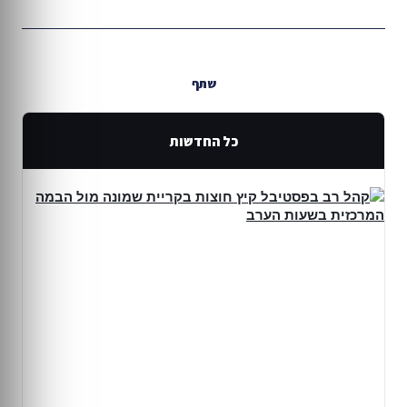
שתף
כל החדשות