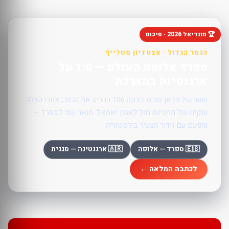
🏆 מונדיאל 2026 · סיכום
הגמר הגדול · אצטדיון מטלייף
ספרד אלופת העולם — 1:0 על
ארגנטינה בהארכה
שער של פראן טורס בדקה 106 הכריע את הגמר, אחרי הצלה
ענקית של מרטינס מול לאמין יאמאל. תואר שני לספרד —
והפעם עם הדור הצעיר בהיסטוריה.
🇪🇸 ספרד — אלופה
🇦🇷 ארגנטינה — סגנית
לכתבה המלאה ←