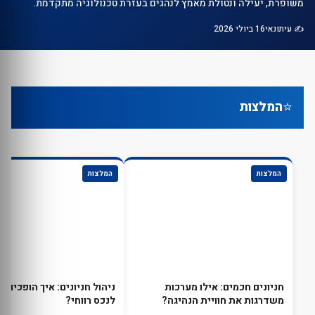
משופרת, יעילה ונטולת מאמץ לנהגים בעזרת טכנולוגיה מתקדמת.
✍️ עיתונאי
16 ביולי 2026
⭐
המלצות
המלצות
המלצות
חניונים חכמים: אילו מערכות
ניהול חניונים: איך הופכים חנ
משדרגות את חוויית הנהיגה?
לנכס רווחי?