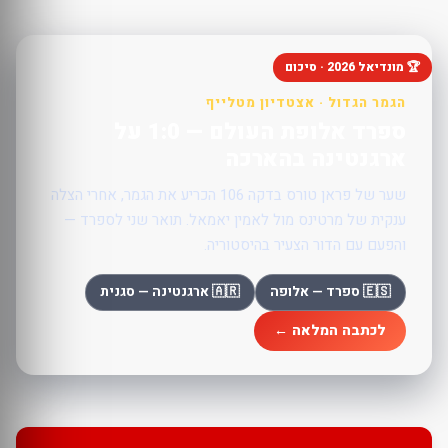
🏆 מונדיאל 2026 · סיכום
הגמר הגדול · אצטדיון מטלייף
ספרד אלופת העולם — 1:0 על
ארגנטינה בהארכה
שער של פראן טורס בדקה 106 הכריע את הגמר, אחרי הצלה
ענקית של מרטינס מול לאמין יאמאל. תואר שני לספרד —
והפעם עם הדור הצעיר בהיסטוריה.
🇪🇸 ספרד — אלופה
🇦🇷 ארגנטינה — סגנית
לכתבה המלאה ←