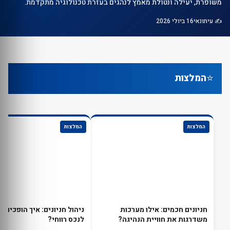
משופרת, יעילה ונטולת מאמץ לנהגים בעזרת טכנולוגיה מתקדמת.
✍️ עיתונאי
16 ביולי 2026
⭐
המלצות
המלצות
המלצות
חניונים חכמים: אילו מערכות
ניהול חניונים: איך הופכים חנ
משדרגות את חוויית הנהיגה?
לנכס רווחי?