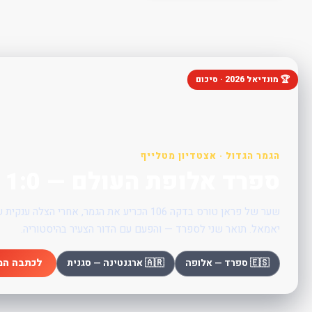
🏆 מונדיאל 2026 · סיכום
הגמר הגדול · אצטדיון מטלייף
ספרד אלופת העולם — 1:0 על ארגנטינה בהארכה
שער של פראן טורס בדקה 106 הכריע את הגמר, אחרי הצ
יאמאל. תואר שני לספרד — והפעם עם הדור הצעיר בהיסטוריה.
לכתבה המ
🇪🇸 ספרד — אלופה
🇦🇷 ארגנטינה — סגנית