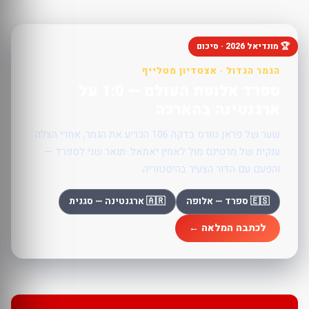
🏆 מונדיאל 2026 · סיכום
הגמר הגדול · אצטדיון מטלייף
ספרד אלופת העולם — 1:0 על
ארגנטינה בהארכה
שער של פראן טורס בדקה 106 הכריע את הגמר, אחרי הצלה
ענקית של מרטינס מול לאמין יאמאל. תואר שני לספרד —
והפעם עם הדור הצעיר בהיסטוריה.
🇪🇸 ספרד — אלופה
🇦🇷 ארגנטינה — סגנית
לכתבה המלאה ←