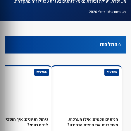
משופרת, יעילה ונטולת מאמץ לנהגים בעזרת טכנולוגיה מתקדמת.
✍️ עיתונאי
16 ביולי 2026
⭐
המלצות
המלצות
המלצות
חניונים חכמים: אילו מערכות
ניהול חניונים: איך הופכים חנ
משדרגות את חוויית הנהיגה?
לנכס רווחי?