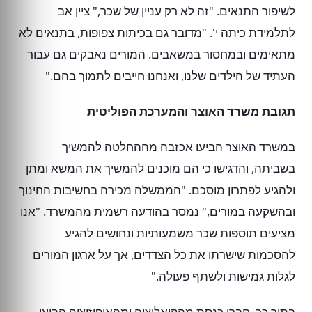
לשיפור התנאים. "זה לא רק עניין של שכר," ציין אב
לתלמידת כיתה י'. "מדובר גם בכיתות צפופות, בתנאים לא
מתאימים ובמחסור במשאבים. המורים נאבקים גם עבור
העתיד של הילדים שלנו, ואנחנו חייבים לתמוך בהם."
תגובת משרד האוצר והמערכת הפוליטית
במשרד האוצר הביעו אכזבה מההחלטה להמשיך
בשביתה, והדגישו כי הם מוכנים להמשיך את המשא ומתן
ולהגיע לפתרון מוסכם. "הממשלה מכירה בחשיבות החינוך
ובהשקעה במורים," נמסר בהודעה רשמית מהמשרד. "אנו
מציעים תוספות שכר משמעותיות ונחושים להגיע
להסכמות שישרתו את כל הצדדים, אך על ארגון המורים
לגלות גמישות ולשתף פעולה."
בתוך כך, חברי כנסת מהקואליציה ומהאופוזיציה הביעו