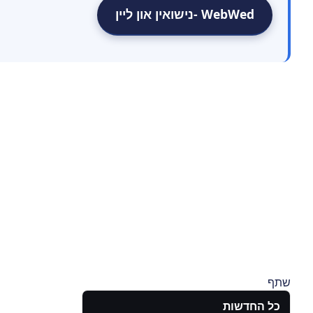
WebWed -נישואין און ליין
שתף
כל החדשות