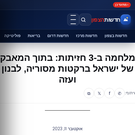
מתעדכן
חדשות
הצפון
חדשות בצפון
חדשות מרכז
חדשות דרום
בריאות
פוליטיקה
מלחמה ב-3 חזיתות: בתוך המאבק
של ישראל ברקטות מסוריה, לבנון
ועזה
⧉
𝕏
f
✆
יתוף:
אוקטובר 11, 2023