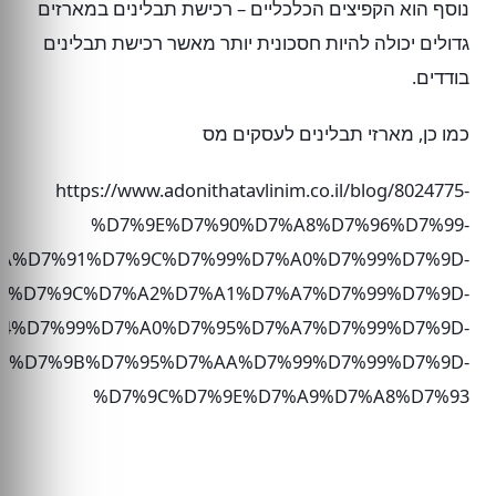
נוסף הוא הקפיצים הכלכליים – רכישת תבלינים במארזים
גדולים יכולה להיות חסכונית יותר מאשר רכישת תבלינים
בודדים.
כמו כן, מארזי תבלינים לעסקים מס
https://www.adonithatavlinim.co.il/blog/8024775-
%D7%9E%D7%90%D7%A8%D7%96%D7%99-
A%D7%91%D7%9C%D7%99%D7%A0%D7%99%D7%9D-
%D7%9C%D7%A2%D7%A1%D7%A7%D7%99%D7%9D-
4%D7%99%D7%A0%D7%95%D7%A7%D7%99%D7%9D-
9%D7%9B%D7%95%D7%AA%D7%99%D7%99%D7%9D-
%D7%9C%D7%9E%D7%A9%D7%A8%D7%93