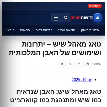
מתעדכן
חדשות
הצפון
חדשות בצפון
חדשות מרכז
חדשות דרום
בריאות
פוליטיקה
טאג מאהל שיש – יתרונות
ושימושים של האבן המלכותית
𝕏
f
✆
שיתוף:
⧉
יוני 10, 2025
טאג מאהל שיש: האבן שנראית
כמו שיש ומתנהגת כמו קווארצייט