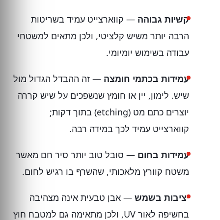
קשיות גבוהה
— קווארצייט עמיד בשריטות
הרבה יותר משיש קלציטי, ולכן מתאים למשטחי
עבודה בשימוש יומיומי.
עמידות בכתמי חומצה
— זה ההבדל הגדול מול
שיש. לימון, יין או חומץ שנשפכים על שיש קררה
יוצרים כתם מט (etching) בתוך דקות;
קווארצייט עמיד לכך במידה רבה.
עמידות בחום
— סובל טוב יותר סיר חם מאשר
משטח קוורץ מלאכותי, שהשרף בו רגיש לחום.
יציבות בשמש
— אבן טבעית אינה מצהיבה
בחשיפה לאור UV, ולכן מתאימה גם למטבח חוץ