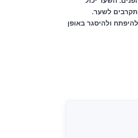
נים. השער יכול
תקרבים לשער.
היפתח ולהיסגר באופן