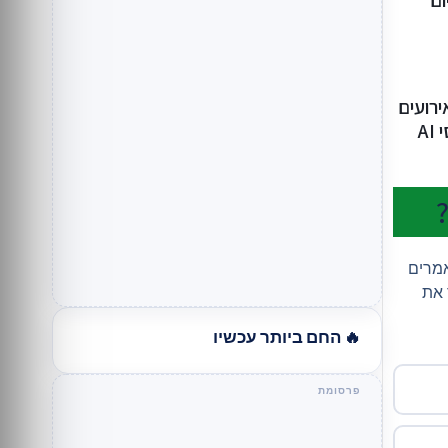
ום
רועים
A
אמרים
 את
🔥 החם ביותר עכשיו