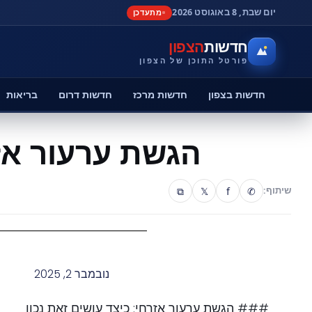
יום שבת, 8 באוגוסט 2026
מתעדכן
חדשות
הצפון
פורטל התוכן של הצפון
חדשות בצפון
חדשות מרכז
חדשות דרום
בריאות
הגשת ערעור אז
⧉
𝕏
f
✆
שיתוף:
נובמבר 2, 2025
### הגשת ערעור אזרחי: כיצד עושים זאת נכון