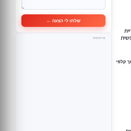
שלחו לי הצעה ←
 5״ בקריית
פשית