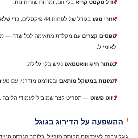
גודל טקסט קריא
בלי זום, ומרווח שורות נוח.
אזורי מגע
בגודל של לפחות 44 פיקסלים, כדי שלא יילחצו בטעות.
טפסים קצרים
עם מקלדת מתאימה לכל שדה — מספ
לאימייל.
כפתור חיוג ווואטסאפ
נגיש בלי גלילה.
תמונות במשקל מותאם
ובפורמט מודרני, עם טעינ
ניווט פשוט
— תפריט קצר שמוביל לעמודי הליבה 
ההשפעה על הדירוג בגוגל
גוגל עברה לאינדוקס מבוסס מובייל, כלומר הגרסה הניי